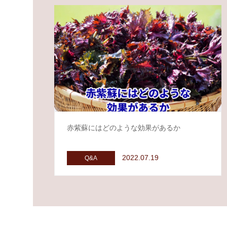
方
法
に
つ
赤紫蘇にはどのような効果があるか
い
2022.07.19
Q&A
て