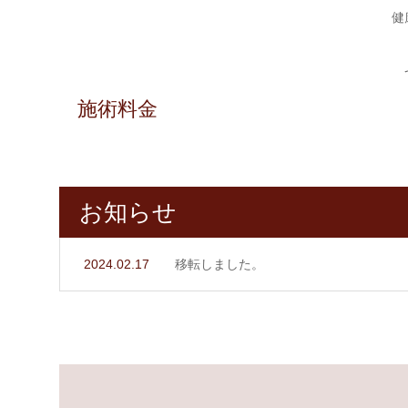
姿
り
に
ク
健
勢
に
は
ワ
施術料金
は
ど
ー
骨
の
ク
お知らせ
盤
よ
に
2024.02.17
移転しました。
矯
う
よ
正
な
る
を
効
肩