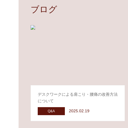
ブログ
果
こ
が
り・
あ
腰
る
痛
か
の
デスクワークによる肩こり・腰痛の改善方法
改
について
2025.02.19
Q&A
善