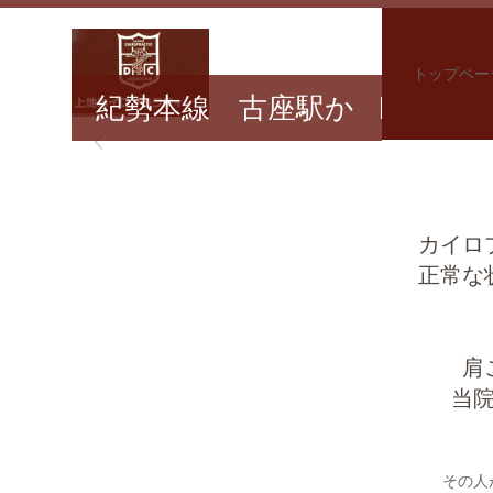
1
トップペー
紀勢本線 古座駅か
移

ら徒歩1分
転
普
予約・アクセス
紀勢本線 古座駅から徒歩1分
し
段
辛
カイロ
正常な
ま
の
い
赤
肩
し
悪
肩
紫
デ
当
た。
い
こ
蘇
ス
その人